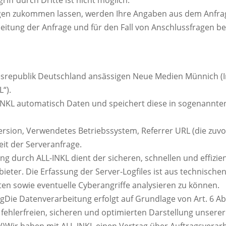
gen zukommen lassen, werden Ihre Angaben aus dem Anfrage
tung der Anfrage und für den Fall von Anschlussfragen bei
esrepublik Deutschland ansässigen Neue Medien Münnich (
“).
-INKL automatisch Daten und speichert diese in sogenannten
sion, Verwendetes Betriebssystem, Referrer URL (die zuvo
eit der Serveranfrage.
g durch ALL-INKL dient der sicheren, schnellen und effizien
ieter. Die Erfassung der Server-Logfiles ist aus technische
ten sowie eventuelle Cyberangriffe analysieren zu können.
Die Datenverarbeitung erfolgt auf Grundlage von Art. 6 Abs.
 fehlerfreien, sicheren und optimierten Darstellung unserer
V)Wir haben mit ALL-INKL einen Vertrag über Auftragsverarb