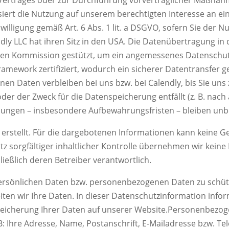
basiert die Nutzung auf unserem berechtigten Interesse an 
Einwilligung gemäß Art. 6 Abs. 1 lit. a DSGVO, sofern Sie der
ly LLC hat ihren Sitz in den USA. Die Datenübertragung in 
hen Kommission gestützt, um ein angemessenes Datenschutz
mework zertifiziert, wodurch ein sicherer Datentransfer ge
en Daten verbleiben bei uns bzw. bei Calendly, bis Sie uns
oder der Zweck für die Datenspeicherung entfällt (z. B. nac
mungen – insbesondere Aufbewahrungsfristen – bleiben unb
erstellt. Für die dargebotenen Informationen kann keine Gew
sorgfältiger inhaltlicher Kontrolle übernehmen wir keine H
hließlich deren Betreiber verantwortlich.
 persönlichen Daten bzw. personenbezogenen Daten zu schü
en wir Ihre Daten. In dieser
Datenschutzinformation inform
eicherung Ihrer Daten auf unserer Website.
Personenbezoge
B: Ihre
Adresse, Name, Postanschrift, E-Mailadresse bzw. T